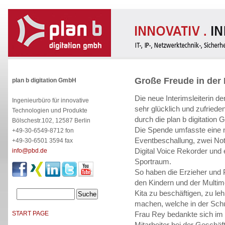
Große Freude in der 
plan b digitation GmbH
Die neue Interimsleiterin d
Ingenieurbüro für innovative
sehr glücklich und zufrie
Technologien und Produkte
durch die plan b digitation
Bölschestr.102, 12587 Berlin
Die Spende umfasste eine n
+49-30-6549-8712 fon
Eventbeschallung, zwei No
+49-30-6501 3594 fax
Digital Voice Rekorder und 
info@pbd.de
Sportraum.
So haben die Erzieher und P
den Kindern und der Multime
Kita zu beschäftigen, zu le
machen, welche in der Schu
Frau Rey bedankte sich im
START PAGE
Mitarbeiter bei der Geschäf