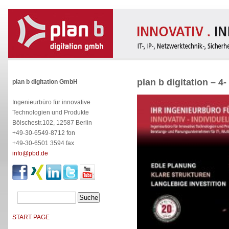
plan b digitation – 
plan b digitation GmbH
Ingenieurbüro für innovative
Technologien und Produkte
Bölschestr.102, 12587 Berlin
+49-30-6549-8712 fon
+49-30-6501 3594 fax
info@pbd.de
START PAGE