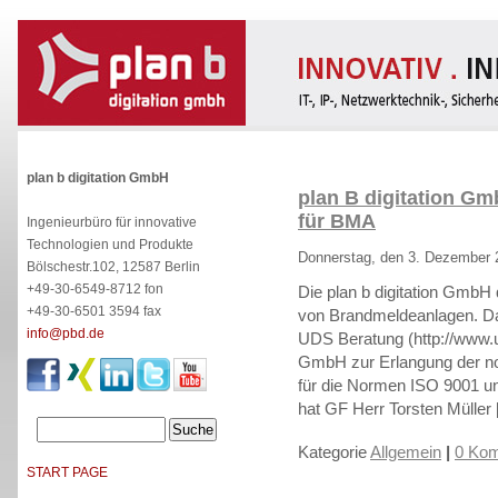
plan b digitation GmbH
plan B digitation Gm
für BMA
Ingenieurbüro für innovative
Technologien und Produkte
Donnerstag, den 3. Dezember 
Bölschestr.102, 12587 Berlin
+49-30-6549-8712 fon
Die plan b digitation GmbH q
+49-30-6501 3594 fax
von Brandmeldeanlagen. Daz
info@pbd.de
UDS Beratung (http://www.ud
GmbH zur Erlangung der not
für die Normen ISO 9001 und
hat GF Herr Torsten Müller
Kategorie
Allgemein
|
0 Kom
START PAGE