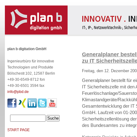
plan b digitation GmbH
Generalplaner bestel
zu IT Sicherheitszel
Ingenieurbüro für innovative
Technologien und Produkte
Freitag, den 12. Dezember 200
Bölschestr.102, 12587 Berlin
+49-30-6549-8712 fon
Generalplaner bestellt für ei
+49-30-6501 3594 fax
IT Sicherheitszelle mit de
info@pbd.de
Feuerlöschanlage/Sauerstof
Klimastandgeräte/Rackkühl
Gesamtentwicklung der IT Sic
GmbH. Laufzeit von 01-2009 
Sicherheitszellenlösung der
des Bundesamtes zu integri
START PAGE