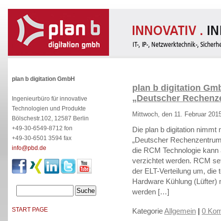
plan b digitation GmbH
plan b digitation G
„Deutscher Rechenze
Ingenieurbüro für innovative
Technologien und Produkte
Mittwoch, den 11. Februar 201
Bölschestr.102, 12587 Berlin
+49-30-6549-8712 fon
Die plan b digitation nimmt
+49-30-6501 3594 fax
„Deutscher Rechenzentrums
info@pbd.de
die RCM Technologie kann 
verzichtet werden. RCM set
der ELT-Verteilung um, die t
Hardware Kühlung (Lüfter
werden […]
START PAGE
Kategorie
Allgemein
|
0 Kom