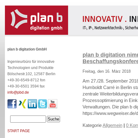
plan b digitation GmbH
plan b digitation nim
Beschaffungskonfere
Ingenieurbüro für innovative
Technologien und Produkte
Freitag, den 16. März 2018
Bölschestr.102, 12587 Berlin
+49-30-6549-8712 fon
Am 27./28. September 2018 
+49-30-6501 3594 fax
Humboldt Carré in Berlin st
info@pbd.de
zentrale Weiterbildungsver
Prozessoptimierung in Eink
Verwaltungen. Die plan b di
https://www.wegweiser.de/
Kategorie
Allgemein
|
0 Kom
START PAGE