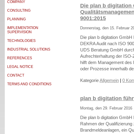
COMPANY
Die plan b digitatio
CONSULTING
Qualitätsmanagemen
9001:2015
PLANNING
IMPLEMENTATION
Donnerstag, den 15. Februar 2
SUPERVISION
Die plan b digitation GmbH
TECHNOLOGIES
DEKRA Audit nach ISO 9001
INDUSTRIAL SOLUTIONS
UDS Beratung GmbH durchgef
Aufrechterhaltung der ISO-Z
REFERENCES
hilft dem Management des I
LEGAL NOTICE
oder Prozesse innerhalb de
CONTACT
Kategorie
Allgemein
|
0 Kom
TERMS AND CONDITIONS
plan b digitation fü
Montag, den 29. Februar 2016
Die plan b digitation GmbH 
Rahmen der Qualifizierung
Brandmeldeanlagen, ein Qu