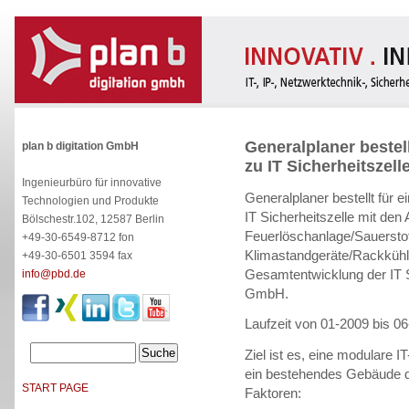
Generalplaner bestel
plan b digitation GmbH
zu IT Sicherheitszel
Ingenieurbüro für innovative
Generalplaner bestellt für ei
Technologien und Produkte
IT Sicherheitszelle mit de
Bölschestr.102, 12587 Berlin
Feuerlöschanlage/Sauerstof
+49-30-6549-8712 fon
Klimastandgeräte/Rackkühl
+49-30-6501 3594 fax
Gesamtentwicklung der IT Sic
info@pbd.de
GmbH.
Laufzeit von 01-2009 bis 0
Ziel ist es, eine modulare IT
ein bestehendes Gebäude de
START PAGE
Faktoren: